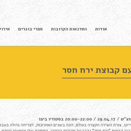
אודות
הסדנאות הקרובות
ספרי בוגרים
אירוע
ם קבוצת ירח חסר
וצ"ש
/ 29.04.17 /
20:00-22:00 בסטודיו ביפו
יקו, צורת השירה הקצרה בעולם, זוכה בשנים האחרונות, לפריחה גדולה בעב
רי קבוצת "ירח חסר" נדבר על מקורות ההייקו, המסורת שלו והופעתו כצורת 