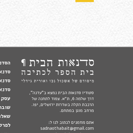
הסדנה
סדנא
סדנא
סדנאו
סטודיו סדנאות הבית נמצא ב"עדנה",
עסק 
דרך שלמה 6, ת״א. צמוד לתחנה של
הרכבת הקלה בשדרות ירושלים, יפו.
שובר
מרחב מוגן במתחם.
שאלו
אתם מוזמנים לכתוב לנו ל:
לפרט
sadnaothabait@gmail.com