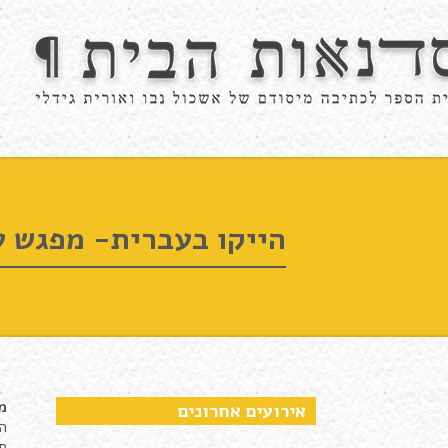
הייקו בעברית- מפגש ע
מ
אירועים אחרונים
הי
חב