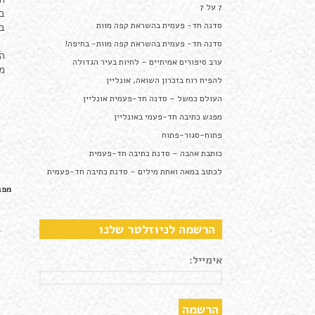
7 על 7
בע
סדנה חד- פעמית בהשראת קפה מוות
בו
סדנה חד- פעמית בהשראת קפה מוות- בחיפה!
ה
ערב סיפורים אמיתיים – לחיות בעיר הגדולה
מס
להפיח רוח בזכרון השואה, אונליין
העולם כמשל – סדנה חד-פעמית אונליין
מפגש כתיבה חד-פעמי באונליין
פתוח-סגור-פתוח
כותבת אהבה – סדנת כתיבה חד-פעמית
לכתוב במאה ואחת מילים – סדנת כתיבה חד-פעמית
מפג
הרשמה לניוזלטר שלנו
אימייל: