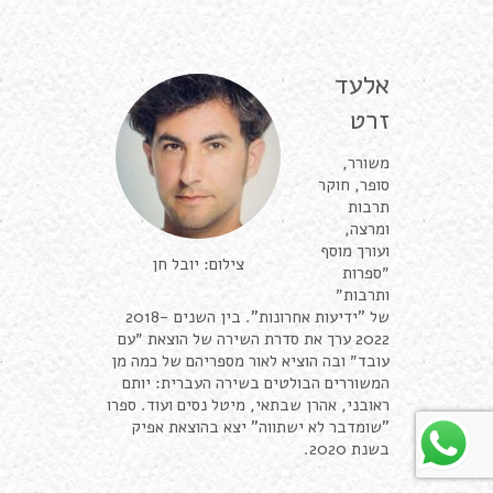
אלעד
זרט
משורר,
סופר, חוקר
תרבות
ומרצה,
ועורך מוסף
צילום: יובל חן
״ספרות
ותרבות״
של "ידיעות אחרונות". בין השנים 2018-
2022 ערך את סדרת השירה של הוצאת ״עם
עובד״ ובה הוציא לאור מספריהם של כמה מן
המשוררים הבולטים בשירה העברית: יותם
ראובני, אהרן שבתאי, מיטל נסים ועוד. ספרו
"שומדבר לא ישתווה" יצא בהוצאת אפיק
בשנת 2020.