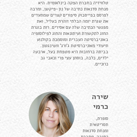
טלוויזיה בחברת הפקה בינלאומית. היא
מנחת סדנאות כתיבה של נון-פיקשן, ומרבה
לפרסם בפייסבוק סיפורים קצרים שמתעדים
את שגרת יומה הבלתי זוהרת בעליל, ואת
מפגשי הכתיבה שלה עם אסירים. רות בוגרת
החוג לתקשורת ועיתונאות והחוג לפילוסופיה
באוניברסיטה העברית ומוסמכת בקולנוע
תיעודי מאוניברסיטת ג'ורג' וושינגטון.
בביתה ברחובות היא מטפחת בעל, ארבעה
ילדים, כלבה, בוסתן עצי פרי וכאבי גב
כרוניים.
שירה
כרמי
סופרת,
תסריטאית
ומנחת סדנאות
כתיבה. מחברת