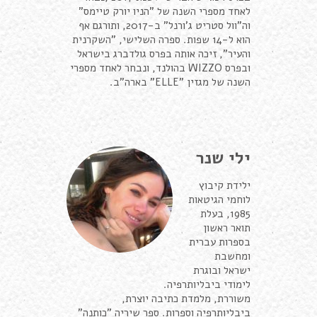
לאחד מספרי השנה של "הניו יורק טיימס"
וה"וול סטריט ג'ורנל" ב-2017, ותורגם אף
הוא ל-14 שפות. ספרה השלישי, "השקרנית
והעיר", זיכה אותה בפרס גולדברג בישראל
ובפרס WIZZO בהולנד, ונבחר לאחד מספרי
השנה של מגזין "ELLE" בארה"ב.
ילי שנר
ילידת קיבוץ
לוחמי הגיטאות
1985, בעלת
תואר ראשון
בספרות עברית
ומחשבת
ישראל ובוגרת
לימודי ביבליותרפיה.
משוררת, מלמדת כתיבה יוצרת,
ביבליותרפיה וספרות. ספר שיריה "כותנה"