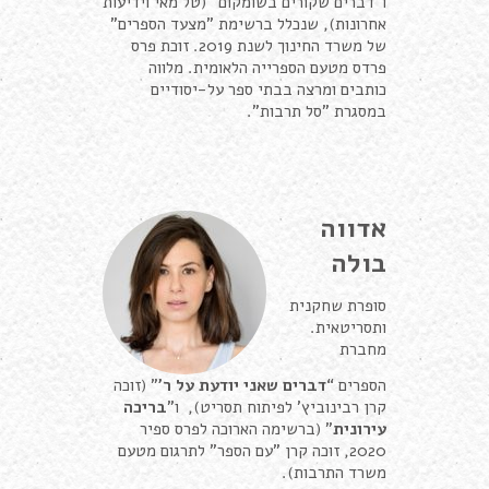
ו"דברים שקורים בשומקום" (טל מאי וידיעות
אחרונות), שנכלל ברשימת "מצעד הספרים"
של משרד החינוך לשנת 2019. זוכת פרס
פרדס מטעם הספרייה הלאומית. מלווה
כותבים ומרצה בבתי ספר על-יסודיים
במסגרת "סל תרבות".
אדווה
בולה
סופרת שחקנית
ותסריטאית
.
מחברת
הספרים
“
דברים שאני יודעת על ר’
”
(זוכה
קרן רבינוביץ’ לפיתוח תסריט), ו
”
בריכה
עירונית
” (
ברשימה הארוכה לפרס ספיר
2020, זוכה קרן "עם הספר" לתרגום מטעם
משרד התרבות
).