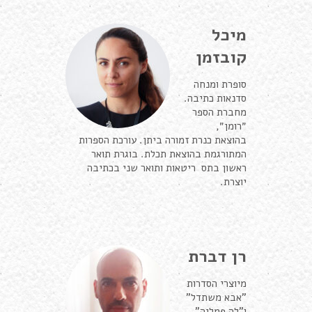
מיכל
קובזמן
סופרת ומנחה
סדנאות כתיבה.
מחברת הספר
״רומן״,
בהוצאת כנרת זמורה ביתן. עורכת הספרות
המתורגמת בהוצאת תכלת. בוגרת תואר
ראשון בתס ריטאות ותואר שני בכתיבה
יוצרת.
רן דברת
מיוצרי הסדרות
"אבא משתדל"
ו"לה פמליה",