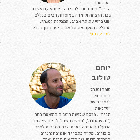
"סדנאות
הבית" בית הספר לכתיבה בצוותא עם אשכול
נבו. הרצתה ולימדה במוסדות רבים בכללם
אוניברסיטת תל אביב, המכללה למנהל,
המכללה האקדמית תל אביב יפו ומכון מנדל.
למידע נוסף
יותם
טולוב
סופר ומנהל
בית הספר
לכתיבה של
"סדנאות
הבית". פרסם שלושה רומנים בהוצאת כתר
('זה שמחכה', 'חמש נפשות' ו'ביום שייגמר
הכסף').הוא זכה בפרס שרת התרבות לספר
ביכורים. מלווה כתבי יד אוטוביוגרפיים
במסלול הליווי של סדנאות הבית ואחד