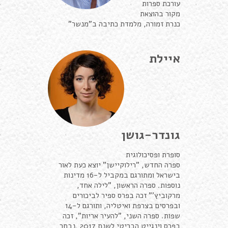
עורכת ספרות
מקור בהוצאת
כנרת זמורה, מלמדת כתיבה ב"מנשר"
איילת
גונדר-גושן
סופרת ופסיכולוגית
ספרה החדש, "רילוקיישן" יוצא כעת לאור
בישראל ומתורגם במקביל ל-16 מדינות
נוספות. ספרה הראשון, "לילה אחד,
מרקוביץ'" זכה בפרס ספיר לביכורים
ובפרסים בצרפת ואיטליה, ותורגם ל-14
שפות. ספרה השני, "להעיר אריות", זכה
בפרס וינגייט הבריטי לשנת 2017 ,נבחר