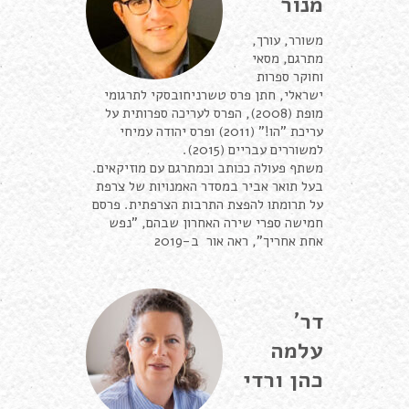
מנור
משורר, עורך,
מתרגם, מסאי
וחוקר ספרות
ישראלי,
חתן פרס טשרניחובסקי לתרגומי
מופת (2008), הפרס לעריכה ספרותית על
עריכת "הו!" (2011) ופרס יהודה עמיחי
למשוררים עבריים (2015).
משתף פעולה ככותב וכמתרגם עם מוזיקאים.
בעל תואר אביר במסדר האמנויות של צרפת
על תרומתו להפצת התרבות הצרפתית.
פרסם
חמישה ספרי שירה האחרון שבהם, "נפש
אחת אחריך", ראה אור ב-2019
דר'
עלמה
כהן ורדי