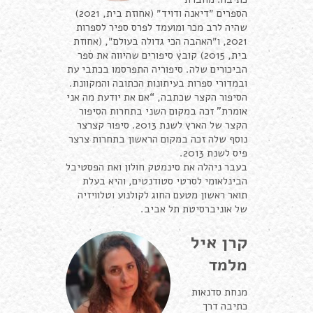
הספרים ״דיאנה ודויד״ (אחוזת בית, 2021)
שהיה לרב מכר ומועמד לפרס ספיר לספרות
2021, ו״האהבה הכי גדולה בעולם״, (אחוזת
בית, 2015) קובץ סיפורים שהיווה את ספר
הביכורים שלה. סיפוריה התפרסמו בכתבי עת
ובמדורי ספרות בעיתונות הכתובה והמקוונת.
הסיפור הקצר שכתבה, “אם את יודעת מה אני
אומרת” זכה במקום השני בתחרות הסיפור
הקצר של הארץ לשנת 2013. סיפור קצרצר
נוסף שלה זכה במקום הראשון בתחרות צרצר
פיס לשנת 2013.
בעבר ניהלה את סינמטק חולון ואת הפסטיבל
הבינלאומי לסרטי סטודנטים, והיא בעלת
תואר ראשון מטעם החוג לקולנוע וטלוויזיה
של אוניברסיטת תל אביב.
קרן איל
מלמד
מנחת סדנאות
כתיבה דרך