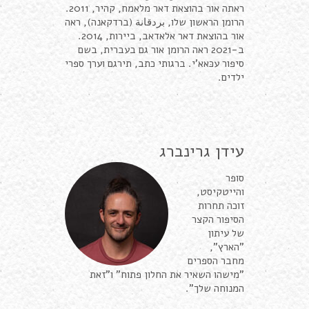
ראתה אור בהוצאת דאר מלאמח, קהיר, 2011.
הרומן הראשון שלו, بردقانة (ברדקאנה), ראה
אור בהוצאת דאר אלאדאב, ביירות, 2014.
ב-2021 ראה הרומן אור גם בעברית, בשם
סיפור עכּאא'י. ברגותי כתב, תירגם וערך ספרי
ילדים.
עידן גרינברג
סופר
והייטקיסט,
זוכה תחרות
הסיפור הקצר
של עיתון
"הארץ",
מחבר הספרים
"מישהו השאיר את החלון פתוח" ו"זאת
המנוחה שלך".