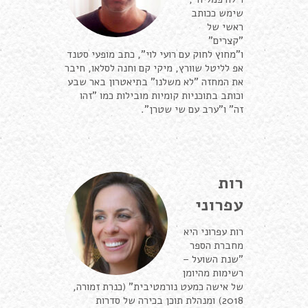
שימש ככותב
ראשי של
"קצרים"
ו"מחוץ לחוק עם רועי לוי", כתב מופעי סטנד
אפ לליטל שוורץ, מיקי קם וחנה לסלאו, חיבר
את המחזה "לא משלנו" בתיאטרון באר שבע
וכותב בתוכניות קומיות מובילות כמו "זהו
זה" ו"ערב עם שי שטרן".
רות
עפרוני
רות עפרוני היא
מחברת הספר
"שנת השועל –
רשימות מהיומן
של אישה כמעט נורמטיבית" (כנרת זמורה,
2018) ומנהלת תוכן בכירה של סדרות