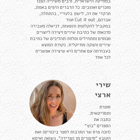
במוזיקה הישראלית, ורבים משיריה הפכו
מוכרים ואהובים: כל הדברים היפים באמת,
תרקדי את זה, לישון בלעדיי, בהתחלה,
אברהם, Cut it out ועוד
במקביל להקלטות והופעות, דניאלה מעבירה
סדנאות של כתיבת שירים ויצירה ליוצרים
מנוסים ומתחילים ומלווה תהליכים של כתיבת
שירים והפקה מוזיקלית. נקודת המוצא
בעבודתה עם אחרים היא שיצירה אפשרית
לכל אחד
שירי
ארצי
סופרת
ותסריטאית.
כתבה את
הספרים ״בוץ״
(זוכה פרס שר התרבות לספר ביכורים) ואת
הקובץ ״סיפורים מן הפרידה״. נשואה ואימא