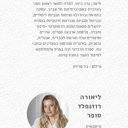
חיפה, גרה ביפו. למדה לתואר ראשון ושני
בערבית באוניברסיטת תל אביב. עסקה
בהוראה ובהדרכה ופיתוח תכניות לימודים,
ובניהול תכניות מנהיגות חינוכיות במזרח
ירושלים מטעם המכון הדמוקרטי-חינוך
וחברה. פרסמה ארבעה ספרים. שירים
וסיפורים שלה תורגמו לעברית, אנגלית,
גרמנית, בולגרית ופורסמו במגזינים וכתבי
עת. ספרה הרביעי זכה בפרס אלמולתקא
לסיפור הקצר בשנת 2019.
צילום : בר גורדון
ליאורה
רוזנפלד
סופר
עיתונאית