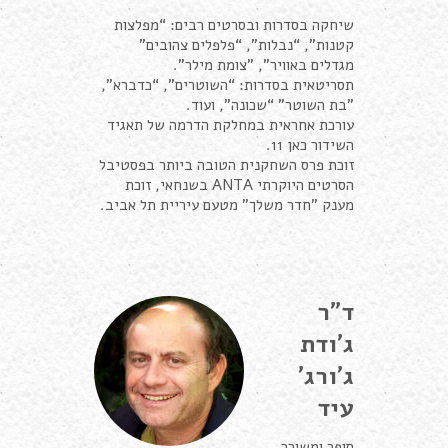
שיחקה בסדרות ובסרטים רבים: “מפלצות
קטנות”, “נבלות”, “פלפלים צהובים”
מגדלים באוויר”, "צומת מילר"
.
תסריטאית בסדרות: “השוטרים”, “כדברא”,
"בת השוטר" “שכונה”, ועוד
.
עורכת אחראית במחלקת הדרמה של תאגיד
השידור כאן 11
.
זוכת פרס השחקנית הטובה ביותר בפסטיבל
הסרטים היוקרתי
ANTA
בשנחאי
, זוכת
מענק "חדר משלך" מטעם עיריית תל אביב.
ד"ר
ג'ודת
ג'ורג'
עיד
סופר ומשורר,