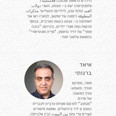
הילדים הראשון שכתבה فلامنكيتا (
פלמנקיטה) יצא ב- 2020, השני دولاب
العيد (גלגל ענק, לילדים) והשלישי مذكرات
المطوقة (יומנה של טוקאן, לנוער) ראו אור
לאחרונה ב- 2022 בשפה הערבית, בנוסף
תרגמה כמה ספרי ילדים, ביניהם: "בובה
תותי" של דויד גרוסמן, "מריה מונטיסורי"
בהוצאת צלטנר ועוד.
איאד
ברגותי
סופר, מתרגם
ועורך. משמש
עורך המשנה
של סדרת
“מכתוב” לתרגום ספרות ערבית לעברית
במכון ון ליר בירושלים. אסופת סיפורים
קצרים פרי עטו بين البيوت (בין אלביות),