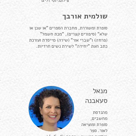
צילום:יוסי זליגר
שולמית אורבך
סופרת ומשוררת, מחברת הספרים "או שכן או
שלא" (סיפורים קצרים), "מכת חשמל"
(פרוזה) ו"שברי אור" (שירה) מייסדת ועורכת
כתב העת "יחידה" לשירת נשים חרדיות.
מנאל
סעאבנה
מהנדסת
מחשבים,
סופרת ומוציאה
לאור. ספר