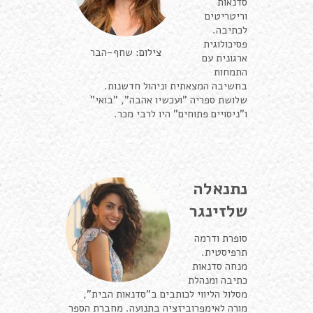
סדנאות
וריטריטים
לכתיבה.
פסיכולוגית
צילום: שחף-הבר
ארגונית עם
התמחות
בחשיבה המצאתית וניהול חדשנות.
שלושת ספריה "ועכשיו אהבה", "בואי"
ו"ניסויים פתוחים" היו לרבי מכר.
נתנאלה
שלזינגר
סופרת ודרמה
תרפיסטית.
מנחה סדנאות
כתיבה ומנהלת
מסלול הליווי לכותבים ב"סדנאות הבית",
מורה לאימפרוביזציה בתנועה. מחברת הספר