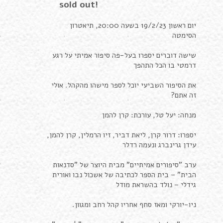
sold out!
יום ראשון 19/2/23 בשעה 20:00, תיאטרון
הסימטה
שישה דוברים יספרו בעל-פה סיפור אמיתי על רגע
דרמטי ב
ו הכל התהפך
את הסיפור השביעי יוכל לספר מישהו מהקהל. אולי
זה אתם?
מנחה: יעל טל, עורכת: קרן להמן
יספרו: דרור קרן, ליאת דביר, זיו הרמלין, קרן להמן,
עידן גרינברג ונעמה רדלר
ערב "סיפורים אמיתיים" מבית היוצר של "סדנאות
הבית" – בית הספר לכתיבה של אשכול נבו ואורית
גידלי – נולד בהשראת מודל
ניו-יורקי ומאז סחף אחריו קהל רחב ומגוון.