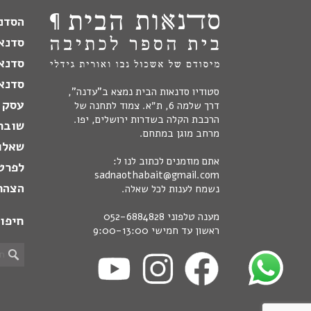
הסדנה
סדנא
סדנא
סדנאו
סטודיו סדנאות הבית נמצא ב"עדנה",
עסק 
דרך שלמה 6, ת״א. צמוד לתחנה של
הרכבת הקלה בשדרות ירושלים, יפו.
שובר
מרחב מוגן במתחם.
שאלו
אתם מוזמנים לכתוב לנו ל:
לפרט
sadnaothabait@gmail.com
הצהר
נשמח לענות לכל שאלה.
מענה טלפוני
052-6884828
חיפו
ראשון עד חמישי 9:00-13:00