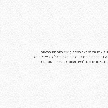
סופרת וסוציולוגית, מרצה ומנחה בתחומי הפיתוח הארגוני, הסטוריטלינג והכתיבה. ייצגה את ישראל בשנת 2019 בתחרות הסיפור
 גם בתחרות 'זיכרון ילדות תל אביבי' של עיריית תל
 הביכורים שלה 'מאה ואחת' (בהוצאת 'שתיים'),