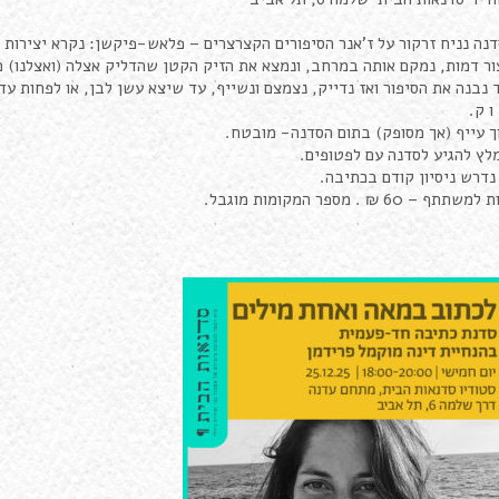
נה נניח זרקור על ז'אנר הסיפורים הקצרצרים – פלאש-פיקשן: נקרא יצירות ו
ור דמות, נמקם אותה במרחב, ונמצא את הזיק הקטן שהדליק אצלה (ואצלנו) 
 נבנה את הסיפור ואז נדייק, נצמצם ונשייף, עד שיצא עשן לבן, או לפחות עד
 ו ק.
ך עייף (אך מסופק) בתום הסדנה- מובטח.
לץ להגיע לסדנה עם לפטופים.
נדרש ניסיון קודם בכתיבה.
שתתף – 60 ₪ . מספר המקומות מוגבל.