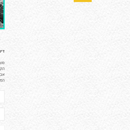
דינ
הקצ
אבי
המו