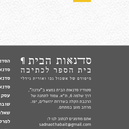
הסדנה
סדנא
סדנא
סדנאו
סטודיו סדנאות הבית נמצא ב"עדנה",
עסק 
דרך שלמה 6, ת״א. צמוד לתחנה של
הרכבת הקלה בשדרות ירושלים, יפו.
שובר
מרחב מוגן במתחם.
שאלו
אתם מוזמנים לכתוב לנו ל:
לפרט
sadnaothabait@gmail.com