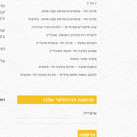
7 על 7
הזי
סדנה חד- פעמית בהשראת קפה מוות
קבו
בשי
סדנה חד- פעמית בהשראת קפה מוות- בחיפה!
ערב סיפורים אמיתיים – לחיות בעיר הגדולה
שרו
להפיח רוח בזכרון השואה, אונליין
בקו
העולם כמשל – סדנה חד-פעמית אונליין
הvשתתפות מותנית בהרשמה מראש במייל: sadnaothabait@gmail.com
מפגש כתיבה חד-פעמי באונליין
פתוח-סגור-פתוח
עלות המפג
כותבת אהבה – סדנת כתיבה חד-פעמית
לכתוב במאה ואחת מילים – סדנת כתיבה חד-פעמית
הרשמה לניוזלטר שלנו
נקו
אימייל: