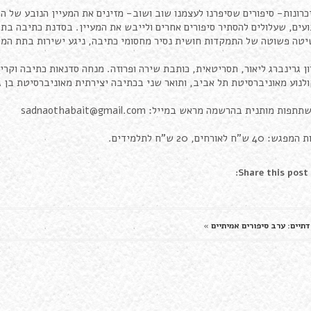
כרונות- סיפורים שסיפרנו לעצמנו שוב ושוב- מזינים את המעיין הנובע של הכ
עים, שעלולים להסתיר סיפורים אחרים ולייבש את המעיין. בסדנת כתיבה בת 
טה פשוטה של התמקדות חושית נסיר מחסומי כתיבה, ניגע ישירות בתת המוד
ן גרינברג ליאור, תסריטאית, כותבת שירה ופרוזה. מנחה סדנאות כתיבה וקרי
לנוע מאוניברסיטת תל אביב, ותואר שני בכתיבה יצירתית מאוניברסיטת בן גו
ש: 40 ש"ח לאורחים, 20 ש"ח לתלמידים.
Share this post:
דתיים: ערב סיפורים אמיתיים
»