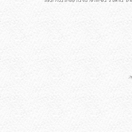
התסריטאי והקומיקאי הבריטי לי קרן, מועמד פרס האוסקר על כתיבת התסריט לסרט 'בוראט 2' בשיחה על כתיבה קומית בכלל ובעת