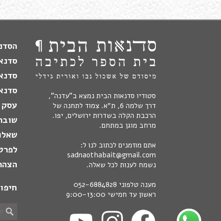
הסדנה
סדנא
סדנא
סדנאו
סטודיו סדנאות הבית נמצא ב"עדנה",
עסק 
דרך שלמה 6, ת״א. צמוד לתחנה של
הרכבת הקלה בשדרות ירושלים, יפו.
שובר
מרחב מוגן במתחם.
שאלו
אתם מוזמנים לכתוב לנו ל:
לפרט
sadnaothabait@gmail.com
הצהר
נשמח לענות לכל שאלה.
מענה טלפוני
052-6884828
חיפו
ראשון עד חמישי 9:00-13:00