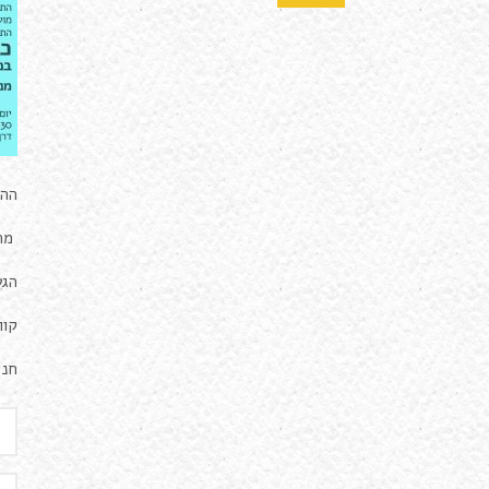
ההל
מתח
הגע
קווים 10, 125
חני