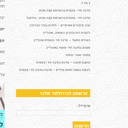
7 על 7
הזו
סדנה חד- פעמית בהשראת קפה מוות
ינח
סדנה חד- פעמית בהשראת קפה מוות- בחיפה!
ערב סיפורים אמיתיים – לחיות בעיר הגדולה
יום 
להפיח רוח בזכרון השואה, אונליין
30
העולם כמשל – סדנה חד-פעמית אונליין
מפגש כתיבה חד-פעמי באונליין
מתח
פתוח-סגור-פתוח
כותבת אהבה – סדנת כתיבה חד-פעמית
השי
לכתוב במאה ואחת מילים – סדנת כתיבה חד-פעמית
עלות- 30 ש"ח, ההכנסות יוקדשו
הרשמה לניוזלטר שלנו
אימייל: