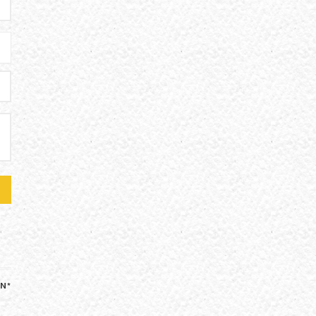
*A MEETING WITH WRITER AND COMEDIAN LEE KERN*