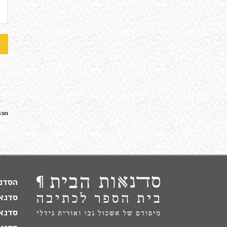
מפג
הסדנה
סדנא
סדנא