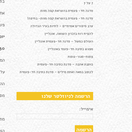
בתו
7 על 7
סדנה חד- פעמית בהשראת קפה מוות
אחרי 45 מפגשי אונליין, ני
סדנה חד- פעמית בהשראת קפה מוות- בחיפה!
פשו
ערב סיפורים אמיתיים – לחיות בעיר הגדולה
להפיח רוח בזכרון השואה, אונליין
יום 
העולם כמשל – סדנה חד-פעמית אונליין
30
מפגש כתיבה חד-פעמי באונליין
פתוח-סגור-פתוח
המר
כותבת אהבה – סדנת כתיבה חד-פעמית
עלות-
לכתוב במאה ואחת מילים – סדנת כתיבה חד-פעמית
ההל
הרשמה לניוזלטר שלנו
מספ
אימייל:
מתח
הגע