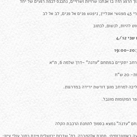
ך הרגע הזה בו אנחנו שרויות ושרויים, נתכנס לכמה רגעים של יחד
פגש פנים אל פנים, לב אל לב
ט להיות, לנשום, לכתוב
שני 4/12
19:00-20:
חב יתקיים במתחם "עדנה" –דרך שלמה 6, ת״א
 20 ש"ח
יכה למרחב מוגן דורשת ירידה במדרגות.
ר המקומות מוגבל.
ם "עדנה" נמצא בסמוך לתחנת הרכבת הקלה
ה באוטובוסים: תחנת אלהמברה, רח' שדרות ירושלים פינת רחוב עולי ציון: