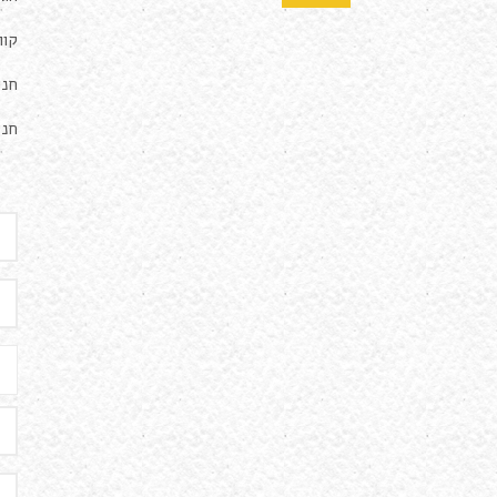
קווים 10, 125
חני
חני