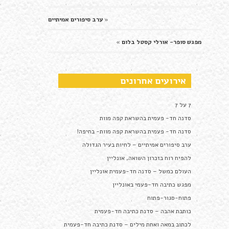
«
ערב סיפורים אמיתיים
מפגש סופר- אורלי קסטל בלום
»
אירועים אחרונים
7 על 7
סדנה חד- פעמית בהשראת קפה מוות
סדנה חד- פעמית בהשראת קפה מוות- בחיפה!
ערב סיפורים אמיתיים – לחיות בעיר הגדולה
להפיח רוח בזכרון השואה, אונליין
העולם כמשל – סדנה חד-פעמית אונליין
מפגש כתיבה חד-פעמי באונליין
פתוח-סגור-פתוח
כותבת אהבה – סדנת כתיבה חד-פעמית
לכתוב במאה ואחת מילים – סדנת כתיבה חד-פעמית