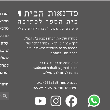
הסדנה
סדנא
סדנא
סדנאו
סטודיו סדנאות הבית נמצא ב"עדנה",
עסק 
דרך שלמה 6, ת״א. צמוד לתחנה של
הרכבת הקלה בשדרות ירושלים, יפו.
שובר
מרחב מוגן במתחם.
שאלו
אתם מוזמנים לכתוב לנו ל:
לפרט
sadnaothabait@gmail.com
הצהר
נשמח לענות לכל שאלה.
מענה טלפוני
052-6884828
חיפו
ראשון עד חמישי 9:00-13:00