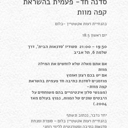
סדנה חד- פעמית בהשראת
קפה מוות
בהנחיית רעות אקשטיין -בלום
יום ראשון 18.5
19:30 – 21:00 סטודיו 'סדנאות הבית', דרך
שלמה 6, תל אביב
אם אתם מאלה שלא לוחשים את המילה
מוות
אם יש בכם רצון ואומץ
מוזמנים לסדנת כתיבה חד פעמית בהשראת
קפה מוות-
(מפגשי סלון אינטימיים בהם משוחחים על
היבטים שונים של
המוות,
נפוץ בעולם מאז
2004.)
יחד נדבר, נכתוב ונשתף
בהנחיית רעות אקשטיין בלום – סופרת ומנחת
סדנאות כתיבה וסטודנטית לליווי רוחני