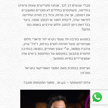
מבלי שנשים לב לכך, אנחנו מקדישים שעות מימינו
בחלימה, משוטטים בחללים לא מוכרים המעצבים
את דמותנו, אך אין מרחק גדול בין חווית החלימה
לתיאור שלה, ליכולת לספר או לכתוב אותה. כיצד
בכל זאת ניתן לכתוב חלום שירגיש באמת כמו
חלום?
במפגש כתיבה חד פעמי נקרא יחד תיאורי חלום
ספרותיים: משל חורחה לואיס בורחס, ז'ורז' פרק,
פרננדו פסואה, ש"י עגנון ואחרים, נתנסה בכתיבה
חלומית ונתבונן במקומם של החלומות בימים אלה
שמצטיירים כסיוט מתמשך.
הציטוט בכותרת מאת הסופר האמריקאי נתניאל
הות'ורן
עלות למשתתף – 40 ₪ . מספר המקומות מוגבל.