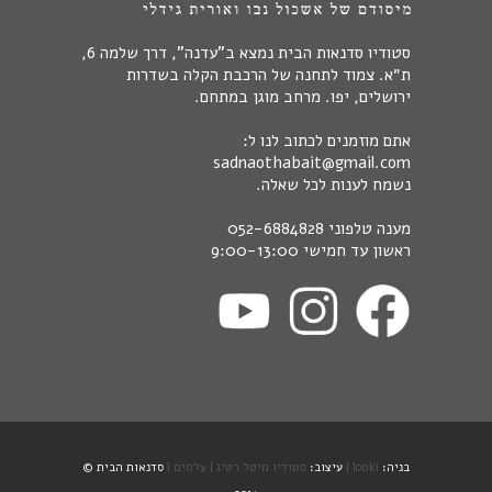
סטודיו סדנאות הבית נמצא ב"עדנה", דרך שלמה 6,
ת״א. צמוד לתחנה של הרכבת הקלה בשדרות
ירושלים, יפו. מרחב מוגן במתחם.
אתם מוזמנים לכתוב לנו ל:
sadnaothabait@gmail.com
נשמח לענות לכל שאלה.
מענה טלפוני
052-6884828
ראשון עד חמישי 9:00-13:00
בניה:
looki |
עיצוב:
סטודיו מיטל רטיג |
צלמים |
סדנאות הבית ©