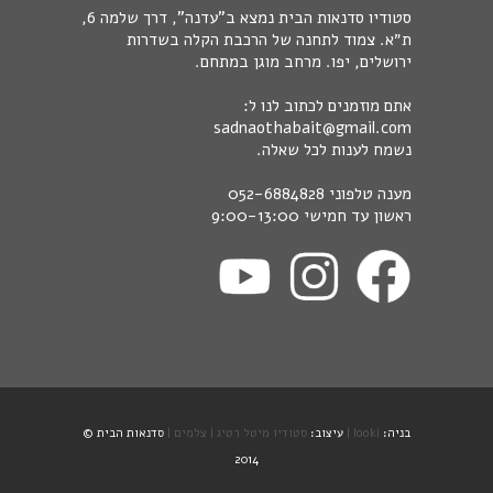
סטודיו סדנאות הבית נמצא ב"עדנה", דרך שלמה 6,
ת״א. צמוד לתחנה של הרכבת הקלה בשדרות
ירושלים, יפו. מרחב מוגן במתחם.
אתם מוזמנים לכתוב לנו ל:
sadnaothabait@gmail.com
נשמח לענות לכל שאלה.
מענה טלפוני
052-6884828
ראשון עד חמישי 9:00-13:00
בניה:
looki |
עיצוב:
סטודיו מיטל רטיג |
צלמים |
סדנאות הבית ©
2014