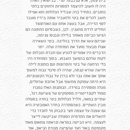
בית עסק, אלא גם כבעל טרי. בנישואין האלה
היה לו חשוב להיצמד למסורות ולחוקים בלתי
כתובים. נתחיל בזה שבליל הכלולות הוא אפילו
חשב להרים את בטי ולהעביר אותה בידיו מעבר
לסף הדירה, אבל בעצה אחת עם האורתופד
החליט לרדת מהענין. לכן, כשבסיום החתונה הם
הגיעו הביתה מאוחר בלילה ונכנסו פנימה,
שניהם עשו את הדרך בהליכה. בטי השאירה
אצלו מבעוד מועד את המזוודה שלה. יתר
הדברים היו אמורים להגיע עם חברת הובלות של
לקוח שלהם בהמשך השבוע. בתוך המזוודה היו
כלי הרחצה של בטי והתרופות וגם כותונת לילה
חדשה שהיא קנתה, שהיה לה סיכוי גבוה למשוך
אותך אם אתה גבר ולא בררן על גבול הקטנוניות.
היא היתה עמוקת מחשוף אבל ארוכת שרוולים,
מגלה ומסתירה במידה. הכותנות האלו נמכרו
ממול לקונדיטוריה מסטוֹקים של פשיטת רגל,
שתיים במאה, ולליל הכלולות בטי בחרה בסגולה
מבין השתיים. כשהסתדרה בחדר האמבטיה היא
גם שפכה על עצמה חצי בקבוק מי לוונדר כדי
להשלים את התדמית הסגולה שביקשה לייצר
לעצמה. היא הביטה במראה ונראתה פתאום מאוד
מקומטת באור העז שהפיצה מנורת הניאון, אור