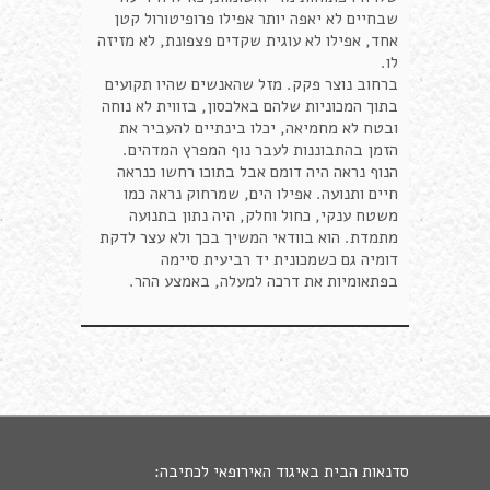
שבחיים לא יאפה יותר אפילו פרופיטורול קטן
אחד, אפילו לא עוגית שקדים פצפונת, לא מזיזה
לו.
ברחוב נוצר פקק. מזל שהאנשים שהיו תקועים
בתוך המכוניות שלהם באלכסון, בזווית לא נוחה
ובטח לא מחמיאה, יכלו בינתיים להעביר את
הזמן בהתבוננות לעבר נוף המפרץ המדהים.
הנוף נראה היה דומם אבל בתוכו רחשו כנראה
חיים ותנועה. אפילו הים, שמרחוק נראה כמו
משטח ענקי, כחול וחלק, היה נתון בתנועה
מתמדת. הוא בוודאי המשיך בכך ולא עצר לדקת
דומיה גם כשמכונית יד רביעית סיימה
בפתאומיות את דרכה למעלה, באמצע ההר.
סדנאות הבית באיגוד האירופאי לכתיבה: