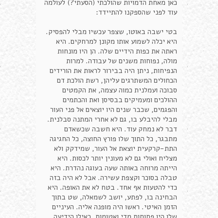
כאן מאחת הדמויות שהולכתי (הסעתי?) לעולמה
עוד לפני שהספקנו להתיידד:
בטי ישבה באוטו, שצפר עכשיו מבלי להפסיק.
היא יכלה לשמוע אותו מקונן למרחקים. היא
ראתה את כפות הידיים שלה. הן היו מונחות
מולה, נפוחות משנים של עבודה. למרות
הנפיחות, ניתן היה בבירור לראות את הורידים
הכחולים המשתרגים עליהן, רשת הולכת דם
סבוכה ועמלנית כמוה עצמה, את הקמטים
ההולכים ומעמיקים בבסיסן ואת והכתמים
והפגמים, שכבר שנים היו יוצאים אל פני העור
מבלי להיבלע בו, גם לא אחרי המתנה סבלנית.
דבר לא נמחק עוד. היא חשבה שכשאדם
מתבגר, כל התוך שלו פורץ החוצה, כל החגיגה
התת-קרקעית יוצאת אל העור, שמידקק ולא
מצליח ואולי גם לא מעונין יותר לכסות. היא
הייתה מרוחה באותה שעה בעוגה נהדרת. היא
טבלה בסוכר וקצפת עשירה. אבל לא היה בזה
כדי להטעות אף אחד. בטח לא את האופה. היא
הבחינה בו, לפתע, יושב לשמאלה, שט בתוך
הזמן האיטי. ראשו היה מופנה אליה. העיניים
שלו היו פתוחות מדי ואטומות, כאילו הידיעה