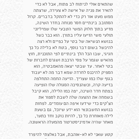
שהתאים אולי לניתוח לב פתוח, אבל לא כדי
להאיר את פניה של אישה לא צעירה, שרצתה
ממש מעט אור רק כדי לא להתקל בדברים. קרול
הסתובב בינתיים חסר מנוחה בחדר השינה,
מזיע בתוך חלוק המשי הטבעי שלו שמיליוני
תולעי משי הזיעו עליו בתורן. הוא כבר כשל
בנושא הנשיאה של בטי על כפיים ולא רצה
להיכשל בשום דבר נוסף, בטח לא בלילה כל כך
חגיגי, שבו הכל הלך בינתיים לפי התוכנית, חוץ
מהאיש שגמר על פסי הרכבת ושגרם לחברות של
בטי לאחר. עד שבטי יצאה מהאמבטיה, הוא
הספיק להיכנס לחרדה שמא דבר מה לא יעבוד
בגוף שלו כמו שצריך. הזיעה החמה התחלפה
בזיעה קרה, וכשהנסיכה הסגולה שלו הופיעה
בפתח חדר השינה, יפה כמו הלילה, הוא קיבל
בשמחה את ההצעה שלה לשבת לספור את
הצ'קים כדי שידעו איפה הם עומדים. לפחות
בנושא החשבונאִי הוא ידע שיוכל, גם בשעת
לילה מאוחרת כל כך, להיות נוקב וחד כתער,
מאחר שהיה אדמיניסטרטור מהמעלה הראשונה.
קטע שאני לא לא-אוהבת, אבל נאלצתי להיפרד