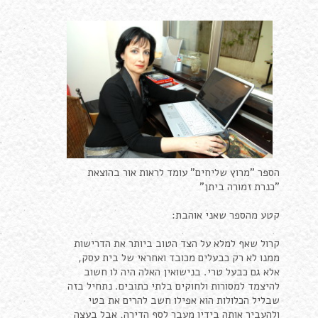
הספר "מרוץ שליחים" עומד לראות אור בהוצאת
"כנרת זמורה ביתן"
קטע מהספר שאני אוהבת:
קרול שאף למלא על הצד הטוב ביותר את הדרישות
ממנו לא רק כבעלים מכובד ואחראי של בית עסק,
אלא גם כבעל טרי. בנישואין האלה היה לו חשוב
להיצמד למסורות ולחוקים בלתי כתובים. נתחיל בזה
שבליל הכלולות הוא אפילו חשב להרים את בטי
ולהעביר אותה בידיו מעבר לסף הדירה, אבל בעצה