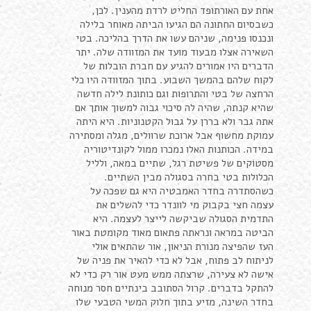
אחת עם האורתופד החליט לרדת מהענין. לכן,
כשבסיום החתונה הם הגיעו הביתה מאוחר בלילה
ונכנסו פנימה, שניהם עשו את הדרך בהליכה. בטי
השאירה אצלו מבעוד מועד את המזוודה שלה. יתר
הדברים היו אמורים להגיע עם חברת הובלות של
לקוח שלהם בהמשך השבוע. בתוך המזוודה היו כלי
הרחצה של בטי והתרופות וגם כותונת לילה חדשה
שהיא קנתה, שהיה לה סיכוי גבוה למשוך אותך אם
אתה גבר ולא בררן על גבול הקטנוניות. היא היתה
עמוקת מחשוף אבל ארוכת שרוולים, מגלה ומסתירה
במידה. הכותנות האלו נמכרו ממול לקונדיטוריה
מסטוֹקים של פשיטת רגל, שתיים במאה, ולליל
הכלולות בטי בחרה בסגולה מבין השתיים.
כשהסתדרה בחדר האמבטיה היא גם שפכה על
עצמה חצי בקבוק מי לוונדר כדי להשלים את
התדמית הסגולה שביקשה לייצר לעצמה. היא
הביטה במראה ונראתה פתאום מאוד מקומטת באור
העז שהפיצה מנורת הניאון, אור שהתאים אולי
לניתוח לב פתוח, אבל לא כדי להאיר את פניה של
אישה לא צעירה, שרצתה ממש מעט אור רק כדי לא
להתקל בדברים. קרול הסתובב בינתיים חסר מנוחה
בחדר השינה, מזיע בתוך חלוק המשי הטבעי שלו