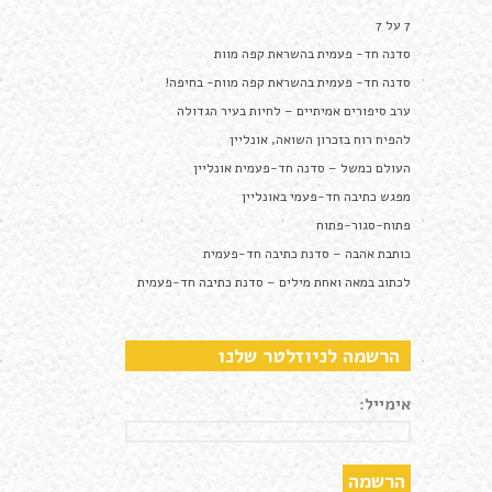
7 על 7
סדנה חד- פעמית בהשראת קפה מוות
סדנה חד- פעמית בהשראת קפה מוות- בחיפה!
ערב סיפורים אמיתיים – לחיות בעיר הגדולה
להפיח רוח בזכרון השואה, אונליין
העולם כמשל – סדנה חד-פעמית אונליין
מפגש כתיבה חד-פעמי באונליין
פתוח-סגור-פתוח
כותבת אהבה – סדנת כתיבה חד-פעמית
לכתוב במאה ואחת מילים – סדנת כתיבה חד-פעמית
הרשמה לניוזלטר שלנו
אימייל: