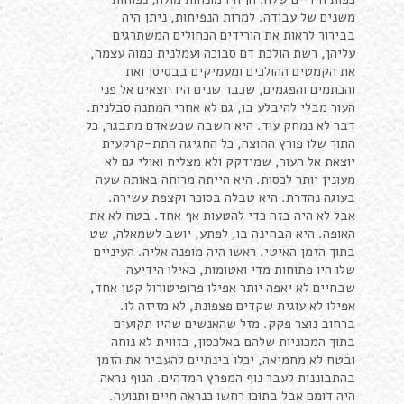
משנים של עבודה. למרות הנפיחות, ניתן היה
בבירור לראות את הורידים הכחולים המשתרגים
עליהן, רשת הולכת דם סבוכה ועמלנית כמוה עצמה,
את הקמטים ההולכים ומעמיקים בבסיסן ואת
והכתמים והפגמים, שכבר שנים היו יוצאים אל פני
העור מבלי להיבלע בו, גם לא אחרי המתנה סבלנית.
דבר לא נמחק עוד. היא חשבה שכשאדם מתבגר, כל
התוך שלו פורץ החוצה, כל החגיגה התת-קרקעית
יוצאת אל העור, שמידקק ולא מצליח ואולי גם לא
מעונין יותר לכסות. היא הייתה מרוחה באותה שעה
בעוגה נהדרת. היא טבלה בסוכר וקצפת עשירה.
אבל לא היה בזה כדי להטעות אף אחד. בטח לא את
האופה. היא הבחינה בו, לפתע, יושב לשמאלה, שט
בתוך הזמן האיטי. ראשו היה מופנה אליה. העיניים
שלו היו פתוחות מדי ואטומות, כאילו הידיעה
שבחיים לא יאפה יותר אפילו פרופיטורול קטן אחד,
אפילו לא עוגית שקדים פצפונת, לא מזיזה לו.
ברחוב נוצר פקק. מזל שהאנשים שהיו תקועים
בתוך המכוניות שלהם באלכסון, בזווית לא נוחה
ובטח לא מחמיאה, יכלו בינתיים להעביר את הזמן
בהתבוננות לעבר נוף המפרץ המדהים. הנוף נראה
היה דומם אבל בתוכו רחשו כנראה חיים ותנועה.