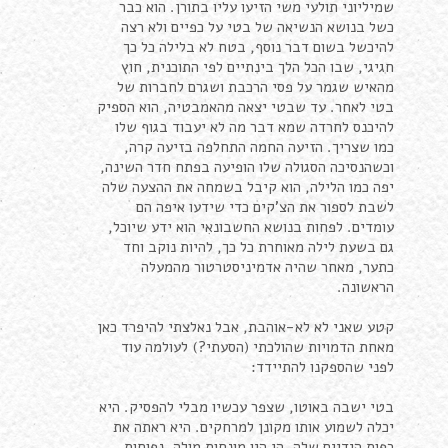
שמיליוני תולעי משי הזיעו עליו בתורן. הוא כבר
כשל בנושא הנשיאה של בטי על כפיים ולא רצה
להיכשל בשום דבר נוסף, בטח לא בלילה כל כך
חגיגי, שבו הכל הלך בינתיים לפי התוכנית, חוץ
מהאיש שגמר על פסי הרכבת ושגרם לחברות של
בטי לאחר. עד שבטי יצאה מהאמבטיה, הוא הספיק
להיכנס לחרדה שמא דבר מה לא יעבוד בגוף שלו
כמו שצריך. הזיעה החמה התחלפה בזיעה קרה,
וכשהנסיכה הסגולה שלו הופיעה בפתח חדר השינה,
יפה כמו הלילה, הוא קיבל בשמחה את ההצעה שלה
לשבת לספור את הצ'קים כדי שידעו איפה הם
עומדים. לפחות בנושא החשבונאִי הוא ידע שיוכל,
גם בשעת לילה מאוחרת כל כך, להיות נוקב וחד
כתער, מאחר שהיה אדמיניסטרטור מהמעלה
הראשונה.
קטע שאני לא לא-אוהבת, אבל נאלצתי להיפרד כאן
מאחת הדמויות שהולכתי (הסעתי?) לעולמה עוד
לפני שהספקנו להתיידד:
בטי ישבה באוטו, שצפר עכשיו מבלי להפסיק. היא
יכלה לשמוע אותו מקונן למרחקים. היא ראתה את
כפות הידיים שלה. הן היו מונחות מולה, נפוחות