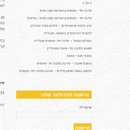
7 על 7
לא 
סדנה חד- פעמית בהשראת קפה מוות
מנח
סדנה חד- פעמית בהשראת קפה מוות- בחיפה!
ההרש
ערב סיפורים אמיתיים – לחיות בעיר הגדולה
מחיר ההשתתפ
להפיח רוח בזכרון השואה, אונליין
בהשר
העולם כמשל – סדנה חד-פעמית אונליין
קרדיט 
מפגש כתיבה חד-פעמי באונליין
פתוח-סגור-פתוח
כותבת אהבה – סדנת כתיבה חד-פעמית
לכתוב במאה ואחת מילים – סדנת כתיבה חד-פעמית
שיש
nt
הרשמה לניוזלטר שלנו
nt
אימייל: