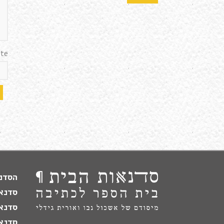
te
הסדנה
סדנא
סדנא
סדנאו