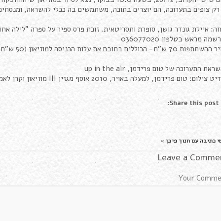
רק צופים בתערוכה, הם יוצרים בתוכה, משתמשים בה ככלי להשראה, ומנסחי
ה: איילת גונדר גושן, סופרת ותסריטאית. זוכת פרס ספיר על ספרה "לילה אחד
מה מראש בטלפון 036077020
ות 70 ש"ח- הכוללים בחובם את עלות הכניסה למוזיאון (50 ש"ח)
את התערוכה של טום פרידמן, up in the air
צילום: טום פרידמן, למעלה באויר, 2010 אוסף מגזין III מוזיאון וקרן לאמנות עכשווית.
Share this post:
י כתיבה עם חנוך פיבן
»
Leave a Comme
Your Comme