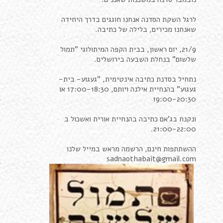
לרגל השקת הסדנה אנחנו חוגגים בדרך היחידה
שאנחנו מכירים, בלילה של כתיבה.
21/9, יום ראשון, בבית הקפה המיתולוגי "תמול
שלשום" בנחלת השבעה בירושלים.
נתחיל בסדנת כתיבה אינטימית, "געגוע- בית-
געגוע" בהנחיית אילנה ויותם, 17:00-18:30 או
19:00-20:30
ונקנח בג'אם כתיבה בהנחיית אורית ואשכול ב
21:00-22:00.
ההשתתפות חינם, הרשמה מראש במייל שלנו
sadnaothabait@gmail.com