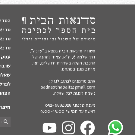
הסדנה
סדנא
סדנא
סדנאו
סטודיו סדנאות הבית נמצא ב"עדנה",
עסק 
דרך שלמה 6, ת״א. צמוד לתחנה של
הרכבת הקלה בשדרות ירושלים, יפו.
שובר
מרחב מוגן במתחם.
שאלו
אתם מוזמנים לכתוב לנו ל:
לפרט
sadnaothabait@gmail.com
הצהר
נשמח לענות לכל שאלה.
מענה טלפוני
052-6884828
חיפו
ראשון עד חמישי 9:00-13:00