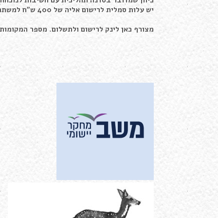
כיוון שמדובר בסדנה תהליכית עם חשיבות לנוכחות
יש עלות סמלית לרישום אליה של 400 ש"ח למשתתפת (לכל הסדנה).
מצורף כאן לינק לרישום ולתשלום. מספר המקומות 