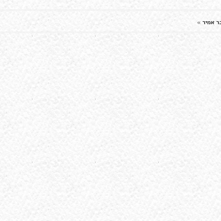
ר אמיר
»