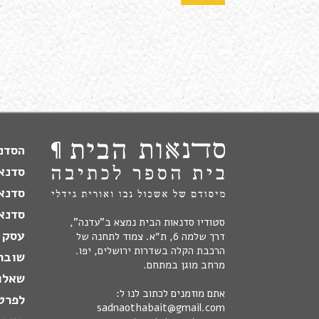
הסדנה
סדנא
סדנא
סדנאו
סטודיו סדנאות הבית נמצא ב"עדנה",
עסק 
דרך שלמה 6, ת״א. צמוד לתחנה של
הרכבת הקלה בשדרות ירושלים, יפו.
שובר
מרחב מוגן במתחם.
שאלו
אתם מוזמנים לכתוב לנו ל:
לפרט
sadnaothabait@gmail.com