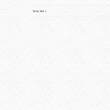
«
דנה ברגר