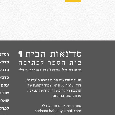
הסדנה
סדנא
סדנא
סדנאו
סטודיו סדנאות הבית נמצא ב"עדנה",
עסק 
דרך שלמה 6, ת״א. צמוד לתחנה של
הרכבת הקלה בשדרות ירושלים, יפו.
שובר
מרחב מוגן במתחם.
שאלו
אתם מוזמנים לכתוב לנו ל:
לפרט
sadnaothabait@gmail.com