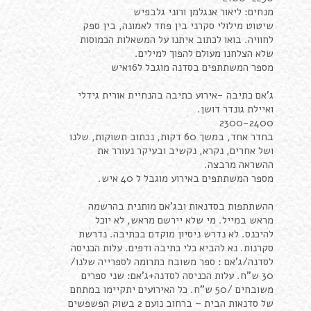
מנחים: ליאור אנגלמן ורוני גלבפיש
שיטוט מילולי סקרני בין פחד לאמונה, בין ספק
לחוויה. בואו לכתוב איתנו על המשאלות הכמוסות
שלא הצלחנו מעולם להפוך למילים.
מספר המשתתפים בסדנה מוגבל ל16איש
ג'אם כתיבה -אירוע כתיבה בהנחיית אורית גידלי
ואיילת גונדר דושן.
2300-2400
בחדר אחד, במשך 60 דקות, נכתוב תשוקות, שלנו
ושל אחרים, נקרא, נקשיב ובעיקר נעורר את
ההשראה מרבצה.
מספר המשתתפים באירוע מוגבל ל 40 איש.
ההשתתפות בסדנאות ובג'אם מותנית בהרשמה
מראש במייל. מי שלא יירשם מראש, לא יוכל
להיכנס. לא נדרש ניסיון מוקדם בכתיבה. נדרשת
סקרנות. נא להביא כלי כתיבה ודפים. עלות הכניסה
לסדנה/ג'אם : ספר משובח כתרומה לספרייה שלנו/
30 ש"ח. עלות הכניסה לסדנה+ג'אם: שני ספרים
משובחים /50 ש"ח. כל האירועים יתקיימו במתחם
של סדנאות הבית – ברחוב נועם 2 בשוק הפשפשים