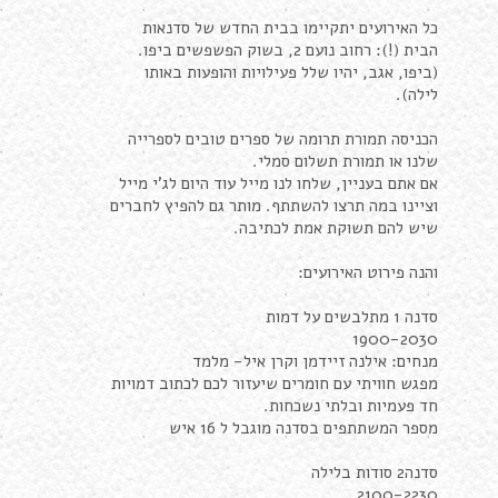
כל האירועים יתקיימו בבית החדש של סדנאות
הבית (!): רחוב נועם 2, בשוק הפשפשים ביפו.
(ביפו, אגב, יהיו שלל פעילויות והופעות באותו
לילה).
הכניסה תמורת תרומה של ספרים טובים לספרייה
שלנו או תמורת תשלום סמלי.
אם אתם בעניין, שלחו לנו מייל עוד היום לג'י מייל
וציינו במה תרצו להשתתף. מותר גם להפיץ לחברים
שיש להם תשוקת אמת לכתיבה.
והנה פירוט האירועים:
סדנה 1 מתלבשים על דמות
1900-2030
מנחים: אילנה זיידמן וקרן איל- מלמד
מפגש חוויתי עם חומרים שיעזור לכם לכתוב דמויות
חד פעמיות ובלתי נשכחות.
מספר המשתתפים בסדנה מוגבל ל 16 איש
סדנה2 סודות בלילה
2100-2230