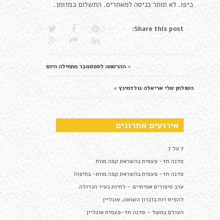
ביפו. לא תותר כניסה למאחרים. התשלום במזומן.
Share this post:
«
ההרשמה לספטמבר מתחילה היום
השולחן שלי אריאלה גולדמינץ
»
אירועים אחרונים
7 על 7
סדנה חד- פעמית בהשראת קפה מוות
סדנה חד- פעמית בהשראת קפה מוות- בחיפה!
ערב סיפורים אמיתיים – לחיות בעיר הגדולה
להפיח רוח בזכרון השואה, אונליין
העולם כמשל – סדנה חד-פעמית אונליין